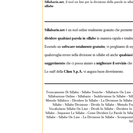
Sillabario.net
, il tool on line per la divisione delle parole in s
sillabe
Sillabario.net
è un tool online totalmente gratuito che permette a
dividere qualsiasi parola in sillabe
in maniera rapida e totalme
Essendo un
software totalmente gratuito
, vi preghiamo di se
qualsivoglia errore nella divisione in sillabe ed anche
qualsias
suggerimento
che ci possa aiutare a
migliorare il servizio
che 
Lo staff della
Clion S.p.A.
vi augura buon divertimento.
-
-
Troncamento Di Sillaba
Sillabe Toniche
Sillabario On Line
-
-
-
Sillabazione Online
Sillabario
Suddivisione In Sillabe
Sil
-
-
Metodo Sillabico
Dividere In Sillabe
La Divisione In Sillabe
-
-
-
Sillabe
Sillabe Divisione
Divido In Sillabe
Metodo Fon
-
-
Vocabolario Sillabe On Line
Dividi In Sillabe
Dividere In
-
-
Sillabe
Imparare Le Sillabe
Come Dividere Le Parole In Sill
-
-
-
Sillabe
Sillabe On Line
La Divisione In Sillabe
Scomposizi
Si