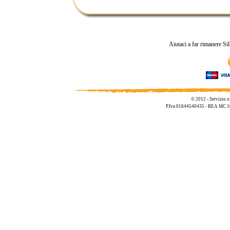
Aiutaci a far rimanere Si
© 2012 - Servizio o
P.Iva 01644540435 - REA MC 1695